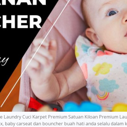
re Laundry Cuci Karpet Premium Satuan Kiloan Premium Lau
ox, baby carseat dan bouncher buah hati anda selalu dalam 