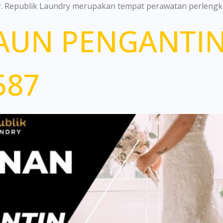
er. Republik Laundry merupakan tempat perawatan perlengk
UN PENGANTIN 
587