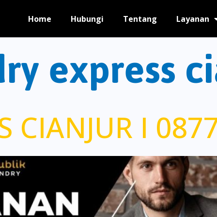
Home
Hubungi
Tentang
Layanan
ry express ci
 CIANJUR I 0877