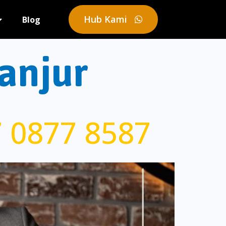
Hub Kami
Blog
anjur
 0877 8587