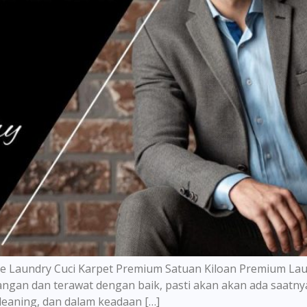
 Laundry Cuci Karpet Premium Satuan Kiloan Premium Laundr
angan dan terawat dengan baik, pasti akan akan ada saatny
cleaning, dan dalam keadaan […]