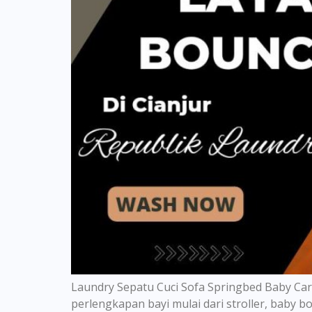
Laundry Sepatu Cuci Sofa Springbed Baby Ca
perlengkapan bayi mulai dari stroller, baby b