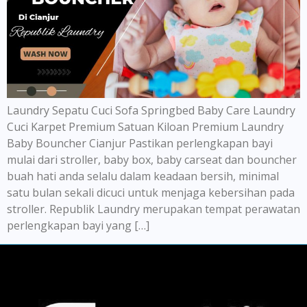
Laundry Sepatu Cuci Sofa Springbed Baby Care Laundry
Cuci Karpet Premium Satuan Kiloan Premium Laundry
Baby Bouncher Cianjur Pastikan perlengkapan bayi
mulai dari stroller, baby box, baby carseat dan bouncher
buah hati anda selalu dalam keadaan bersih, minimal
satu bulan sekali dicuci untuk menjaga kebersihan pada
stroller. Republik Laundry merupakan tempat perawatan
perlengkapan bayi yang […]